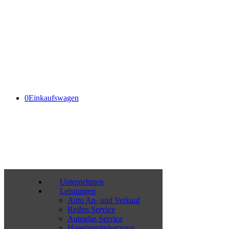
Facebook
Instagram
Mail
0176 – 637 328 47 |
info@autopark-kempten.de
0
Einkaufswagen
Unternehmen
Leistungen
Auto An- und Verkauf
Reifen Service
Autoglas Service
Hagelinstandsetzung