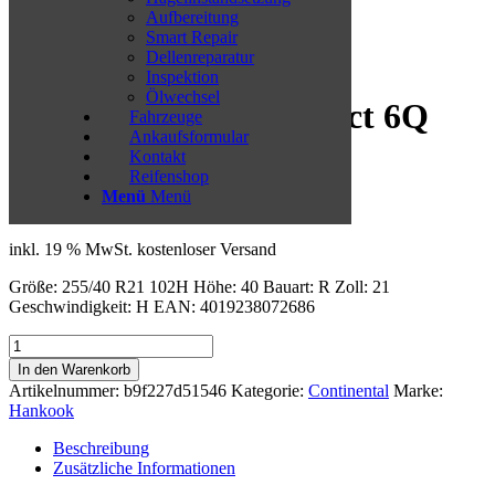
Aufbereitung
Smart Repair
Dellenreparatur
Inspektion
Ölwechsel
Continental EcoContact 6Q
Fahrzeuge
Ankaufsformular
255/40 R21 102H
Kontakt
Reifenshop
Menü
Menü
282,05
€
inkl. 19 % MwSt.
kostenloser Versand
Größe: 255/40 R21 102H Höhe: 40 Bauart: R Zoll: 21
Geschwindigkeit: H EAN: 4019238072686
Continental
EcoContact
In den Warenkorb
6Q
Artikelnummer:
b9f227d51546
Kategorie:
Continental
Marke:
255/40
Hankook
R21
102H
Beschreibung
Menge
Zusätzliche Informationen