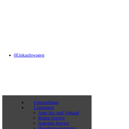
Facebook
Instagram
Mail
0176 – 637 328 47 |
info@autopark-kempten.de
0
Einkaufswagen
Unternehmen
Leistungen
Auto An- und Verkauf
Reifen Service
Autoglas Service
Hagelinstandsetzung