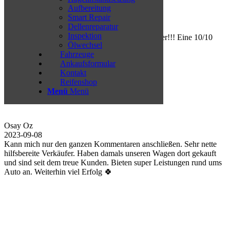
Aufbereitung
Smart Repair
Baran Badur
Dellenreparatur
2023-09-08
Inspektion
Sehr gute Beratung!
Ölwechsel
Sehr Freundlich!
Fahrzeuge
Sehr Sauber!!!
Ankaufsformular
Eine 10/10
Kontakt
Reifenshop
Menü
Menü
Osay Oz
2023-09-08
Kann mich nur den ganzen Kommentaren anschließen. Sehr nette
hilfsbereite Verkäufer.
Haben damals unseren Wagen dort gekauft und sind seit dem treue
Kunden. Bieten super Leistungen rund ums Auto an.