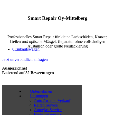
Smart Repair Oy-Mittelberg
Facebook
Instagram
Mail
Professionelles Smart Repair für kleine Lackschäden, Kratzer,
0176 – 637 328 47 |
info@autopark-kempten.de
Dellen und optische Mängel, Reparatur ohne vollständigen
Austausch oder große Neulackierung
0
Einkaufswagen
Jetzt unverbindlich anfragen
Ausgezeichnet
Basierend auf
32 Bewertungen
Unternehmen
Leistungen
Auto An- und Verkauf
Reifen Service
Autoglas Service
Hagelinstandsetzung